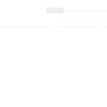
Region
Registro de Garantía
Recur
s Sunsynk
Sunsynk Connect Pro
Encontrar un Instalador
En