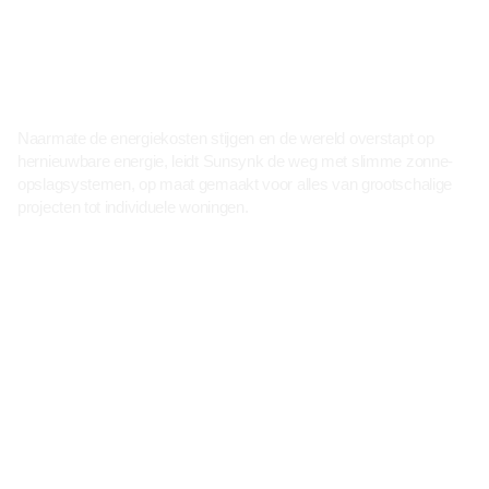
Naarmate de energiekosten stijgen en de wereld overstapt op
hernieuwbare energie, leidt Sunsynk de weg met slimme zonne-
opslagsystemen, op maat gemaakt voor alles van grootschalige
projecten tot individuele woningen.
Alle Producten
Viewing products for:
Region