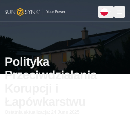
Polityka
Przeciwdziałania
Korupcji i
Łapówkarstwu
Ostatnia aktualizacja:
24 June 2025