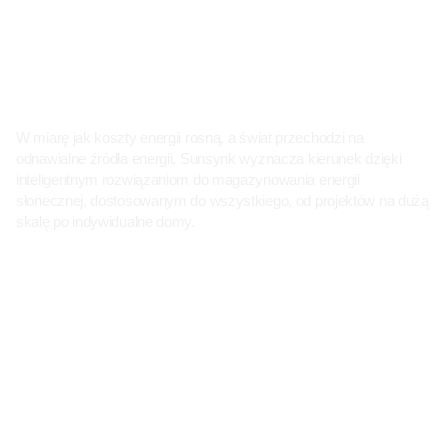
W miarę jak koszty energii rosną, a świat przechodzi na
odnawialne źródła energii, Sunsynk wyznacza kierunek dzięki
inteligentnym rozwiązaniom do magazynowania energii
słonecznej, dostosowanym do wszystkiego, od projektów na dużą
skalę po indywidualne domy.
Wszystkie Produkty
Viewing products for:
Region